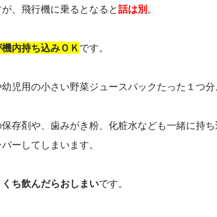
すが、飛行機に乗るとなると
話は別
。
が機内持ち込みＯＫ
です。
や幼児用の小さい野菜ジュースパックたった１つ分
の保存剤や、歯みがき粉、化粧水なども一緒に持ち
ーバーしてしまいます。
２くち飲んだらおしまい
です。