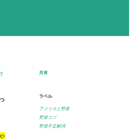
共有
？
ラベル
っ
アメリカと野菜
野菜コツ
野菜不足解消
や