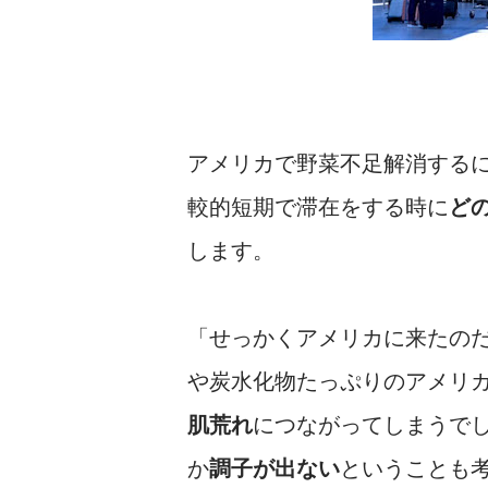
アメリカで野菜不足解消する
較的短期で滞在をする時に
ど
します。
「せっかくアメリカに来たの
や炭水化物たっぷりのアメリ
肌荒れ
につながってしまうで
か
調子が出ない
ということも