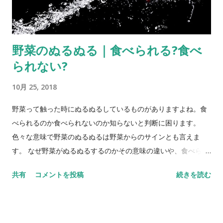
みがき粉、化粧水なども一緒に持ち込みたいならそれだけで容
量オーバーしてしまいます。 しかも１００ｍｌでは 大人が２く
ち飲んだらおしまい です。 機内持ち込み液体用のジッパー突き
野菜のぬるぬる｜食べられる?食べ
の透明プラスチック袋には１００ｍｌ（ｇ）以下の液体の容器
られない?
を全部で１Ｌ以内でおさまるように入れます。 ちょっと面倒で
すね。 野菜ジュースをアメリカへ持ち込むなら、 スーツケース
10月 25, 2018
に入れて 空港を出発する前にカウンターで航空会社にあずけた
ほうがいいでしょう。 アメリカへ野菜ジュースを持ち込むとき
野菜って触った時にぬるぬるしているものがありますよね。食
のつつみかた パックの野菜ジュースの場合 １．ジッパーつきの
べられるのか食べられないのか知らないと判断に困ります。
プラスチック袋に野菜ジュースのパックを並べて入れる。 ２．
色々な意味で野菜のぬるぬるは野菜からのサインとも言えま
できれば１を宅配用などの薄いダンボール箱に入れる。 または
す。 なぜ野菜がぬるぬるするのかその意味の違いや、食べられ
野菜ジュースを並べた 広い面にダンボールをあてがう 。 ３．
るのか食べられないのか判断基準などをご紹介します。 野菜の
共有
コメントを投稿
続きを読む
周りを服などやわらかいもので囲んでガタガタ動かないように
ぬるぬる【食べられない】 冷蔵庫と冷暗所の野菜のぬるぬる 触
する。 ペットボトルの野菜ジュースの場合 １．ふたが取れない
ると凹んだり、悪臭が漂うのは腐っている証拠！ 野菜の全体、
ようにガムテープなどで固定。 ２．ジッパーつきのプラスチッ
または一部がぬるぬるしている場合は 軽く触って みましょう。
ク袋に入れてさらにジッパーの部分を折り込む。 ３．ジッパー
手にぬるぬるがつくかもしれないと心配であればビニール袋越