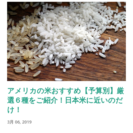
の折込...
しでも良いです。 ハリがある野菜のトマトやキュウリ、にんじ
んやじゃがいもなどが凹む上に 白や茶色でぬるぬるしている場
合 は腐っていることが考えられます。 同時に 悪臭 がすること
もあります。 冷蔵庫に入れていた野菜ではビニール袋に入れて
おいたため野菜自体が呼吸したり（野菜は収穫後も呼吸してい
ます）出し入れしたときの温度変化で結露が起きたりした際の
水分がビニール袋内に閉じ込められてしまい野菜をいためる原
因になったと思われます。 もちろんビニール袋に入っていない
野菜でも、知らず知らずのうちに重いものにつぶされていたり
冷蔵庫に入れる前から痛みがあった場合などは 思ったよりも早
アメリカの米おすすめ【予算別】厳
く腐ってしまうことも あります。 購入してからの日にちだけで
選６種をご紹介！日本米に近いのだ
「まだ新鮮なはず」と過信しないようにしましょう。 〈根菜類
を長期保存するコツ〉 ●じゃがいもや玉ねぎなどの根菜類は基
け！
本的に冷暗所に保存。 ＊冷暗所＝日光が当たらず、比較的低い
3月 06, 2019
温度に保てる場所。シンク下など。 ●ビニール袋に入って売ら
れていた場合は出す。 ●紙袋や布の袋またはバスケットなど 空