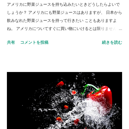
アメリカに野菜ジュースを持ち込みたいときどうしたらよいで
しょうか？ アメリカにも野菜ジュースはありますが、 日本から
飲みなれた野菜ジュースを持って行きたい こともありますよ
ね。 アメリカについてすぐに買い物にいけるとは限りません
し、着いた先でコンビニやスーパーが近くにあるかわからない
共有
コメントを投稿
続きを読む
場合もあるでしょう 。 旅先に気軽な野菜補充用として野菜ジュ
ースを持って行きたい気持ちはよくわかります。 そこで今回は
アメリカに野菜ジュースを持ち込みするにはどうすればよいの
かをご紹介します。 野菜ジュースは【スーツケース】に入れて
あずける 野菜ジュースは液体 ※ 量的制限の対象となる液体物
のリスト も一度見ておくといいですね。 旅中に飲みたいと思う
と ついつい機内への手荷物に入れてしまう 野菜ジュース。 普
段の生活ならそれでいいですが、飛行機に乗るとなると 話は別
。 液体は１００ｍｌ（ｇ）までが機内持ち込みＯＫ です。 １
００ｍｌといえば赤ちゃんや幼児用の小さい野菜ジュースパッ
クたった１つ分。 そうなるとコンタクトレンズの保存剤や、歯