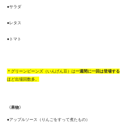
●サラダ
●レタス
●トマト
＊グリーンビーンズ（いんげん豆）は
一週間に一回は登場する
ほど出場回数多。
〈果物〉
●アップルソース（りんごをすって煮たもの）