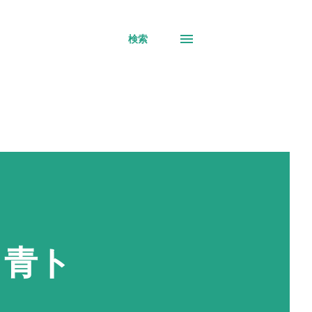
検索
と青ト