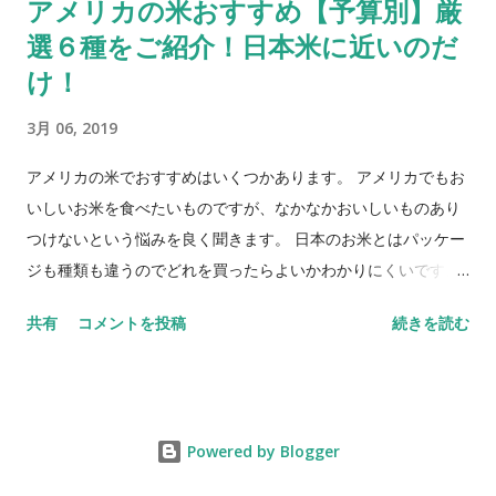
アメリカの米おすすめ【予算別】厳
く腐ってしまうことも あります。 購入してからの日にちだけで
選６種をご紹介！日本米に近いのだ
「まだ新鮮なはず」と過信しないようにしましょう。 〈根菜類
を長期保存するコツ〉 ●じゃがいもや玉ねぎなどの根菜類は基
け！
本的に冷暗所に保存。 ＊冷暗所＝日光が当たらず、比較的低い
3月 06, 2019
温度に保てる場所。シンク下など。 ●ビニール袋に入って売ら
れていた場合は出す。 ●紙袋や布の袋またはバスケットなど 空
アメリカの米でおすすめはいくつかあります。 アメリカでもお
気が常に入れ替われる状態 のものに入れ替える。 ＊この状態で
いしいお米を食べたいものですが、なかなかおいしいものあり
保存すると 野菜が呼吸できる ので断然長持ちします。 野菜の
つけないという悩みを良く聞きます。 日本のお米とはパッケー
ぬるぬる【食べられる】 葉野菜の根元のぬるぬる 緑の部分も元
ジも種類も違うのでどれを買ったらよいかわかりにくいですよ
気なら健康なしるし 白菜やほうれん草、アメリカの一般的なス
ね。 今回は ●おいしいお米が食べられるならお金を惜しまない
ーパーでは見かけませんが小松菜などの葉野菜は 根元がぬるぬ
共有
コメントを投稿
続きを読む
派 ●価格もおいしさもバランスよく選びたい派 ●とにかく 節約
るしている ことがあります。 水にぬらすとそのぬるぬるしてい
。お米であれば味にはこだわらない派 の３派それぞれ２種ず
る感じが増すので洗っているうちに気になる人も...
つ、計６種をご紹介します。 アメリカでも米命！おすすめ最高
傑作はこれ 田牧米（TAMAKI GOLD） アメリカ米おすすめの
Powered by Blogger
最高峰はなんと言ってもこの「田牧米（TAMAKI GOLD）」で
しょう。 米命（こめいのち）の在米日本人１０人が１０人おす