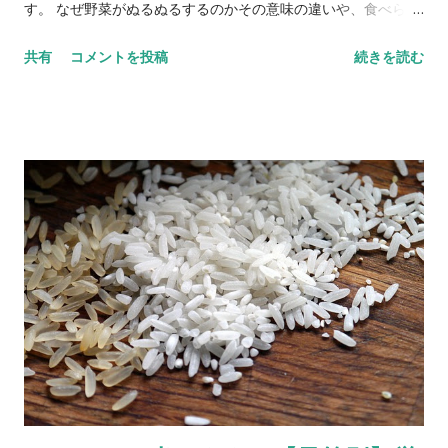
できれば１を宅配用などの薄いダンボール箱に入れる。 または
す。 なぜ野菜がぬるぬるするのかその意味の違いや、食べられ
野菜ジュースを並べた 広い面にダンボールをあてがう 。 ３．
るのか食べられないのか判断基準などをご紹介します。 野菜の
共有
コメントを投稿
続きを読む
周りを服などやわらかいもので囲んでガタガタ動かないように
ぬるぬる【食べられない】 冷蔵庫と冷暗所の野菜のぬるぬる 触
する。 ペットボトルの野菜ジュースの場合 １．ふたが取れない
ると凹んだり、悪臭が漂うのは腐っている証拠！ 野菜の全体、
ようにガムテープなどで固定。 ２．ジッパーつきのプラスチッ
または一部がぬるぬるしている場合は 軽く触って みましょう。
ク袋に入れてさらにジッパーの部分を折り込む。 ３．ジッパー
手にぬるぬるがつくかもしれないと心配であればビニール袋越
の折込...
しでも良いです。 ハリがある野菜のトマトやキュウリ、にんじ
んやじゃがいもなどが凹む上に 白や茶色でぬるぬるしている場
合 は腐っていることが考えられます。 同時に 悪臭 がすること
もあります。 冷蔵庫に入れていた野菜ではビニール袋に入れて
おいたため野菜自体が呼吸したり（野菜は収穫後も呼吸してい
ます）出し入れしたときの温度変化で結露が起きたりした際の
水分がビニール袋内に閉じ込められてしまい野菜をいためる原
因になったと思われます。 もちろんビニール袋に入っていない
野菜でも、知らず知らずのうちに重いものにつぶされていたり
冷蔵庫に入れる前から痛みがあった場合などは 思ったよりも早