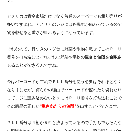
アメリカは青空市場だけでなく普通のスーパーでも
量り売りが
多い
ですよね。アメリカのレジには秤機能が備わっているので
物を載せると重さが量れるようになっています。
それなので、秤つきのレジ台に野菜や果物を載せてこのＰＬＵ
番号を打ち込むとそれぞれの野菜や果物の
重さと値段を合致さ
せることができる
んですね。
今はバーコードが主流でＰＬＵ番号を使う必要はそれほどなく
なりましたが、何らかの理由でバーコードが擦れたり切れたり
してレジに読み込めないときにはＰＬＵ番号を打ち込むことで
その商品の正しい
”重さあたりの値段”
を出すことができます。
ＰＬＵ番号は４桁か５桁と決まっているので手打ちでもそんな
に時間がかからずレジを通すことができます。読み取りのバー