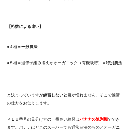
【桁数による違い】
●４桁＝
一般農法
●５桁＝遺伝子組み換えかオーガニック（有機栽培）＝
特別農法
と決まっていますが
練習しないと
目が慣れません。そこで練習
の仕方をお伝えします。
ＰＬＵ番号の見分け方の一番良い練習は
バナナの陳列棚
ででき
ます。バナナはどこのスーパーでも通常農法のものとオーガニ