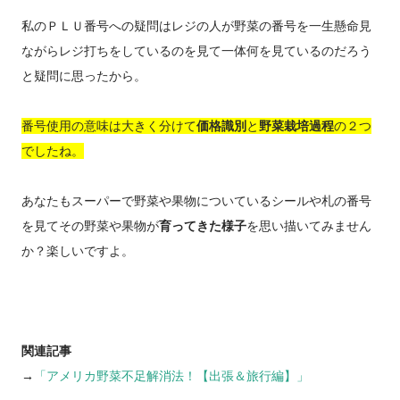
私のＰＬＵ番号への疑問はレジの人が野菜の番号を一生懸命見
ながらレジ打ちをしているのを見て一体何を見ているのだろう
と疑問に思ったから。
番号使用の意味は大きく分けて
価格識別
と
野菜栽培過程
の２つ
でしたね。
あなたもスーパーで野菜や果物についているシールや札の番号
を見てその野菜や果物が
育ってきた様子
を思い描いてみません
か？楽しいですよ。
関連記事
→
「アメリカ野菜不足解消法！【出張＆旅行編】」