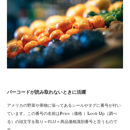
バーコードが読み取れないときに活躍
アメリカの野菜や果物に張ってあるシールやタグに番号が付い
ています。この番号の名前は
P
rice（価格 ）
L
ook
U
p（調べ
る）の頭文字を取り＝PLU＝商品価格識別番号と言うもので
す。