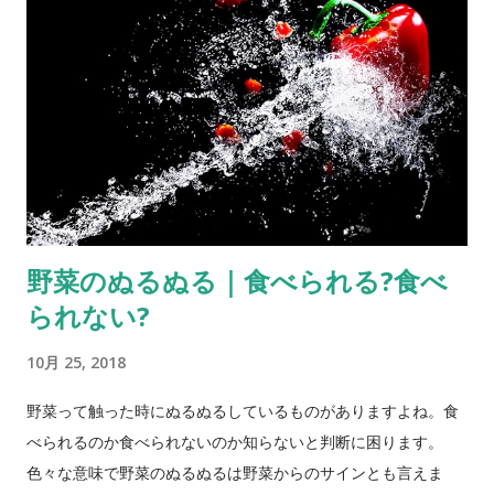
のリスト も一度見ておくといいですね。 旅中に飲みたいと思う
と ついつい機内への手荷物に入れてしまう 野菜ジュース。 普
段の生活ならそれでいいですが、飛行機に乗るとなると 話は別
。 液体は１００ｍｌ（ｇ）までが機内持ち込みＯＫ です。 １
００ｍｌといえば赤ちゃんや幼児用の小さい野菜ジュースパッ
クたった１つ分。 そうなるとコンタクトレンズの保存剤や、歯
みがき粉、化粧水なども一緒に持ち込みたいならそれだけで容
量オーバーしてしまいます。 しかも１００ｍｌでは 大人が２く
ち飲んだらおしまい です。 機内持ち込み液体用のジッパー突き
野菜のぬるぬる｜食べられる?食べ
の透明プラスチック袋には１００ｍｌ（ｇ）以下の液体の容器
られない?
を全部で１Ｌ以内でおさまるように入れます。 ちょっと面倒で
すね。 野菜ジュースをアメリカへ持ち込むなら、 スーツケース
10月 25, 2018
に入れて 空港を出発する前にカウンターで航空会社にあずけた
ほうがいいでしょう。 アメリカへ野菜ジュースを持ち込むとき
野菜って触った時にぬるぬるしているものがありますよね。食
のつつみかた パックの野菜ジュースの場合 １．ジッパーつきの
べられるのか食べられないのか知らないと判断に困ります。
プラスチック袋に野菜ジュースのパックを並べて入れる。 ２．
色々な意味で野菜のぬるぬるは野菜からのサインとも言えま