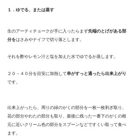
１．ゆでる、または蒸す
生のアーティチョークが手に入ったらまず
先端のとげがある部
分を
はさみやナイフで切り落とします。
それを酢やレモン汁と塩を加えた水でゆでるか蒸します。
２０－４０分を目安に加熱して
串がすっと通ったら出来上がり
です。
出来上がったら、周りの緑のがくの部分を一枚一枚剥ぎ取り、
花の部分やわたの部分も取り、最後に残った一番下のがくの根
元に近いクリーム色の部分をスプーンなどですくい取って食べ
ます。