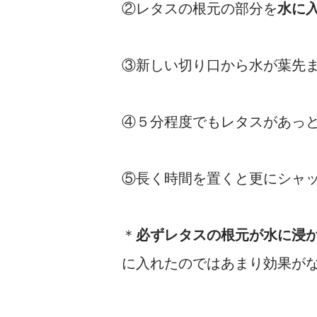
②レタスの根元の部分を
水に
③新しい切り口から水が葉先
④５分程度でもレタスがあっ
⑤長く時間を置くと更にシャ
＊
必ず
レタスの根元が水に浸
に入れたのではあまり効果が